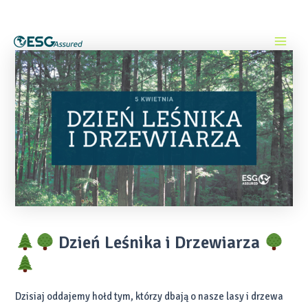
Skip
Post
Main
to
navigation
content
Menu
Dzień Leśnika i Drzewiarza
Dzisiaj oddajemy hołd tym, którzy dbają o nasze lasy i drzewa