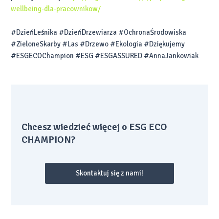
wellbeing-dla-pracownikow/
#DzieńLeśnika #DzieńDrzewiarza #OchronaŚrodowiska
#ZieloneSkarby #Las #Drzewo #Ekologia #Dziękujemy
#ESGECOChampion #ESG #ESGASSURED #AnnaJankowiak
Chcesz wiedzieć więcej o ESG ECO
CHAMPION?
Skontaktuj się z nami!